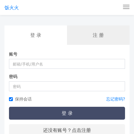
饭火火
Tog
nav
登 录
注 册
账号
密码
保持会话
忘记密码?
登 录
还没有账号？点击注册